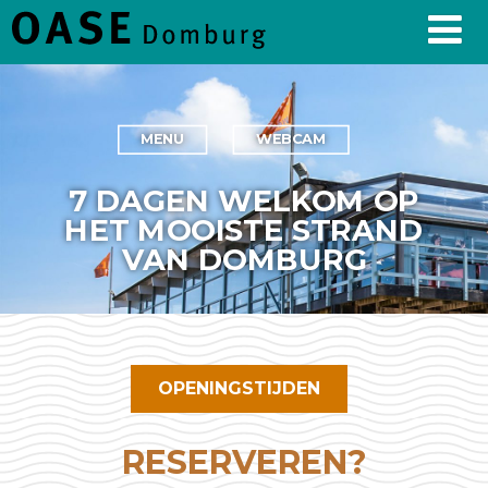
MENU
WEBCAM
7 DAGEN WELKOM OP
HET MOOISTE STRAND
VAN DOMBURG
OPENINGSTIJDEN
RESERVEREN?